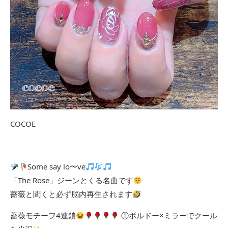
COCOE
Some say lo〜ve
「The Rose」ジーンとくる名曲です
薔薇と聞くと必ず脳内再生されます
薔薇モチーフ4連鎖
①ボルドー×ミラーでクール