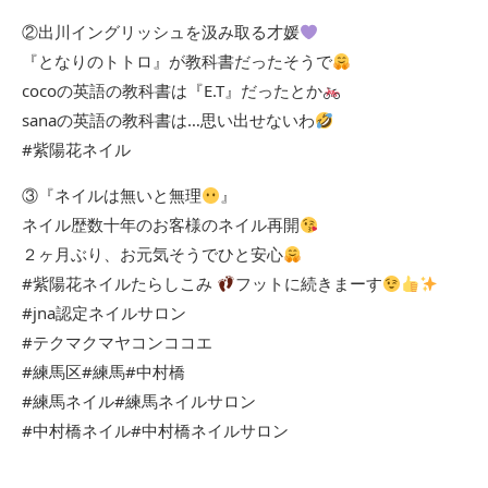
②出川イングリッシュを汲み取る才媛
『となりのトトロ』が教科書だったそうで
cocoの英語の教科書は『E.T』だったとか
sanaの英語の教科書は…思い出せないわ
#紫陽花ネイル
③『ネイルは無いと無理
』
ネイル歴数十年のお客様のネイル再開
２ヶ月ぶり、お元気そうでひと安心
#紫陽花ネイルたらしこみ
フットに続きまーす
#jna認定ネイルサロン
#テクマクマヤコンココエ
#練馬区#練馬#中村橋
#練馬ネイル#練馬ネイルサロン
#中村橋ネイル#中村橋ネイルサロン