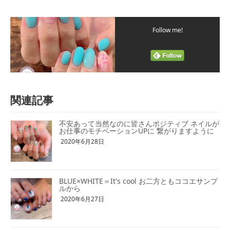
Follow me!
関連記事
不安あって当然なのに皆さんポジティブ ネイルが
お仕事のモチベーションUPに 繋がりますように
2020年6月28日
BLUE×WHITE＝It's cool お二方ともココエサンプ
ルから
2020年6月27日