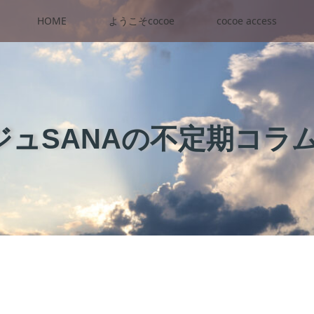
HOME
ようこそcocoe
cocoe access
ュSANAの不定期コラ