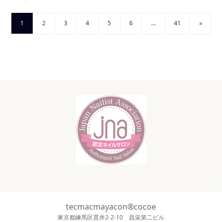
1
2
3
4
5
6
…
41
»
tecmacmayacon®cocoe
東京都練馬区貫井2-2-10 昌栄第二ビル