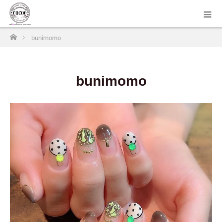
ホーム
bunimomo
bunimomo