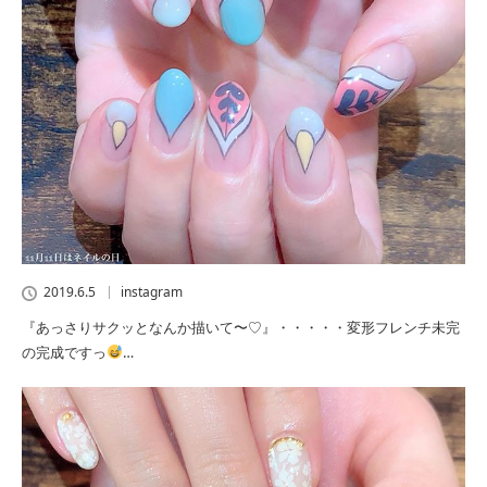
2019.6.5
instagram
『あっさりサクッとなんか描いて〜♡』・・・・・変形フレンチ未完
の完成ですっ
…