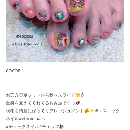
COCOE
お三方♡夏フットから秋へスライド
☝
全身を支えてくれてるおみ足ですっ
秋冬も綺麗に保ってリフレッシュメント
#エスニック
ネイル#ethnic-nails
#チェックネイル#チェック柄