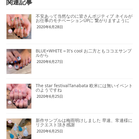
関連記事
不安あって当然なのに皆さんポジティブ ネイルが
お仕事のモチベーションUPに 繋がりますように
2020年6月28日
BLUE×WHITE＝It's cool お二方ともココエサンプ
ルから
2020年6月27日
The star festivalTanabata 欧米には無いイベント
のようですね
2020年6月25日
新作サンプルは梅雨明けしました 早速、常連様に
リクエスト頂き感謝
2020年6月25日