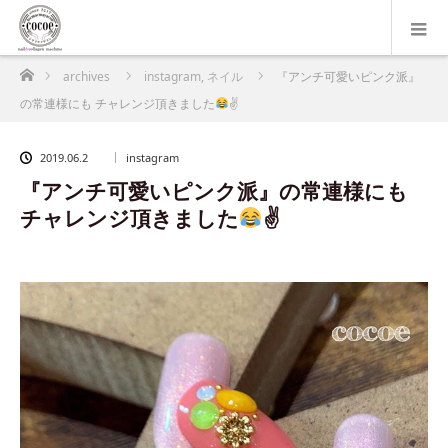
ホーム
archives
instagram
,
ネイル
『アンチ可愛いピンク派』
の常連様にも チャレンジ頂きました
✌
2019.06.2
instagram
『アンチ可愛いピンク派』の常連様にも
チャレンジ頂きました
✌