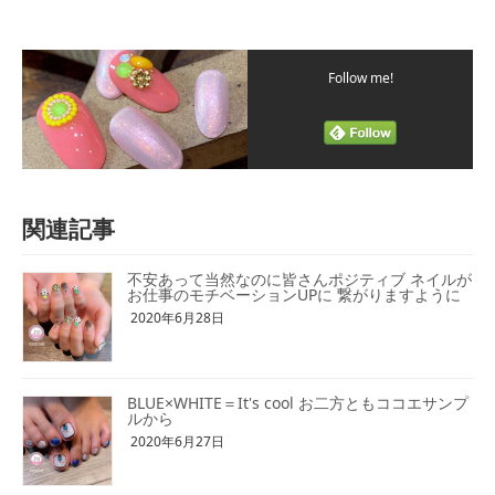
Follow me!
関連記事
不安あって当然なのに皆さんポジティブ ネイルが
お仕事のモチベーションUPに 繋がりますように
2020年6月28日
BLUE×WHITE＝It's cool お二方ともココエサンプ
ルから
2020年6月27日