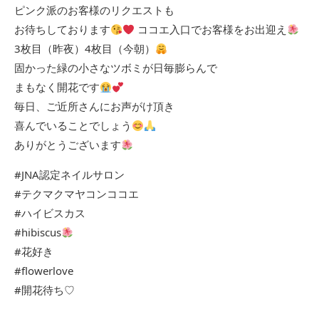
ピンク派のお客様のリクエストも
お待ちしております
ココエ入口でお客様をお出迎え
3枚目（昨夜）4枚目（今朝）
固かった緑の小さなツボミが日毎膨らんで
まもなく開花です
毎日、ご近所さんにお声がけ頂き
喜んでいることでしょう
ありがとうございます
#JNA認定ネイルサロン
#テクマクマヤコンココエ
#ハイビスカス
#hibiscus
#花好き
#flowerlove
#開花待ち♡