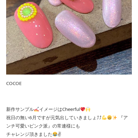
COCOE
新作サンプル
イメージはCheerful
祝日の無い6月ですが元気出していきましょ⤴︎︎⤴︎︎
『ア
ンチ可愛いピンク派』の常連様にも
チャレンジ頂きました
✌