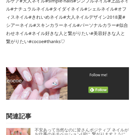
ルケア#大人ネイル#simple-nails#シンプルネイル#上品ネイ
ル#ナチュラルネイル#タイダイネイル#シェルネイル#オフ
ィスネイル#きれいめネイル#大人ネイルデザイン2018夏#
シアーネイル#スキンカラーネイル#パーソナルカラー#似合
わせネイル#ネイル好きな人と繋がりたい#美容好きな人と
繋がりたい#cocoe#thanks♡
Follow me!
関連記事
不安あって当然なのに皆さんポジティブ ネイルが
お仕事のモチベーションUPに 繋がりますように