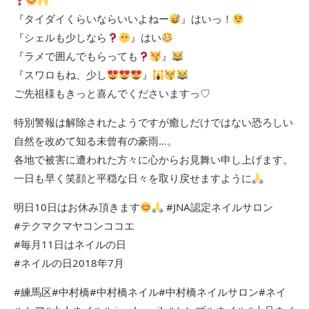
『タイダイくらいならいいよねー
』はいっ！
『シェルも少しなら
』はい
『ラメで囲んでもらっても
』
『スワロもね、少し
』
ご先祖様もきっと喜んでくださいますっ♡
特別警報は解除されたようですが癒しだけではない恐ろしい
自然を改めて知る未曾有の豪雨…。
各地で被害に遭われた方々に心からお見舞い申し上げます。
一日も早く笑顔と平穏な日々を取り戻せますように
明日10日はお休み頂きます
#JNA認定ネイルサロン
#テクマクマヤコンココエ
#毎月11日はネイルの日
#ネイルの日2018年7月
#練馬区#中村橋#中村橋ネイル#中村橋ネイルサロン#ネイ