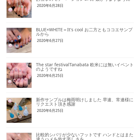
2020年6月28日
BLUE×WHITE＝It's cool お二方ともココエサンプ
ルから
2020年6月27日
The star festivalTanabata 欧米には無いイベント
のようですね
2020年6月25日
新作サンプルは梅雨明けしました 早速、常連様に
リクエスト頂き感謝
2020年6月25日
比較的シバリが少ないフットです ハンドとはまた
違うハメを外す楽しさを