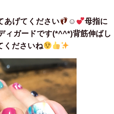
てあげてください
☺
母指に
ィガードです(*^^*)背筋伸ばし
てくださいね