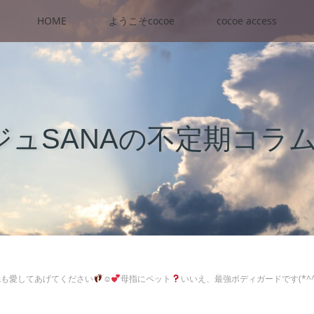
HOME
ようこそcocoe
cocoe access
ュSANAの不定期コラ
先も愛してあげてください
☺
母指にペット
いいえ、最強ボディガードです(*^