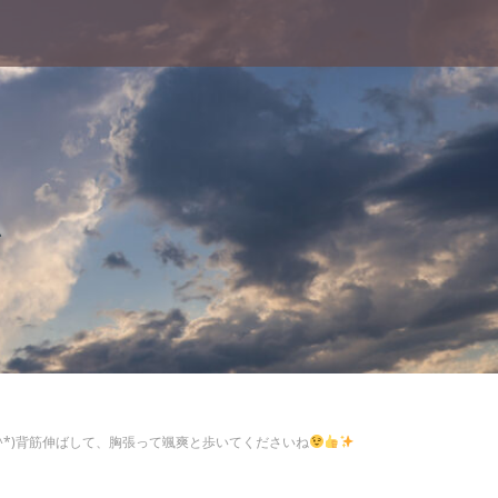
ム
^*)背筋伸ばして、胸張って颯爽と歩いてくださいね