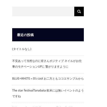
最近の投稿
(タイトルなし)
不安あって当然なのに皆さんポジティブ ネイルがお仕
事のモチベーションUPに 繋がりますように
BLUE×WHITE＝It’s cool お二方ともココエサンプルから
The star festivalTanabata 欧米には無いイベントのよう
ですね