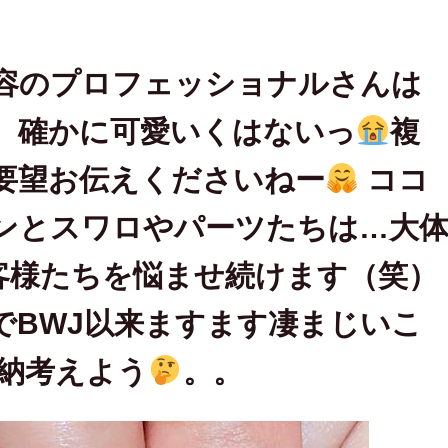
りますっ
お客様たちを悩ませ続けます（笑）誰かさんの収集癖のせいでB
容のプロフェッショナルさんは
、確かに可愛いくはないっ
複
要望お伝えくださいねー
ココ
ンとスワロやパーツたちは…大
客様たちを悩ませ続けます（笑）
でBWJ以来ますます凄まじいこ
納考えよう
。。