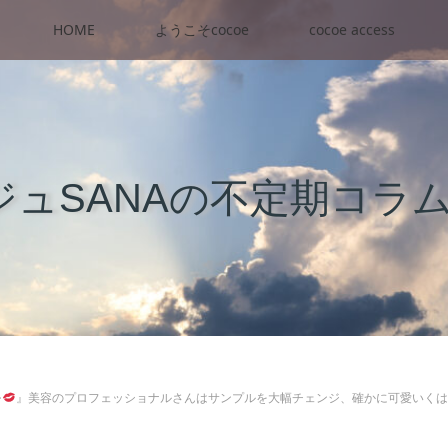
HOME
ようこそcocoe
cocoe access
ュSANAの不定期コラ

』美容のプロフェッショナルさんはサンプルを大幅チェンジ、確かに可愛いくは