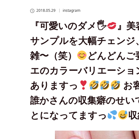
ココエのカラーバリエーションとスワロやパーツたちは…大体あ
2018.05.29
instagram
。。
『可愛いのダメ🖐
』美
サンプルを大幅チェンジ
雑〜（笑）
どんどんご
エのカラーバリエーショ
ありますっ
お
誰かさんの収集癖のせい
とになってますっ
収