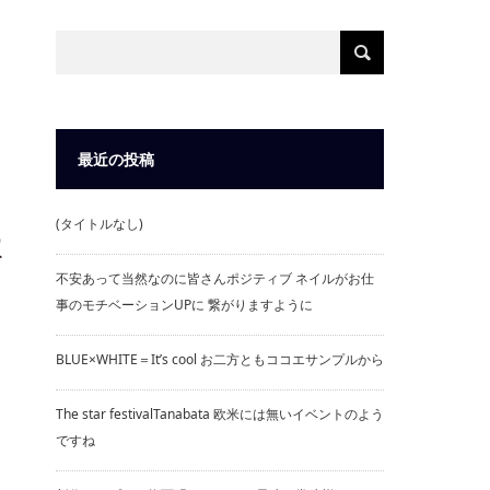
WJ以来ますます凄まじいことになってますっ
収納考えよう
最近の投稿
(タイトルなし)
体
不安あって当然なのに皆さんポジティブ ネイルがお仕
事のモチベーションUPに 繋がりますように
BLUE×WHITE＝It’s cool お二方ともココエサンプルから
The star festivalTanabata 欧米には無いイベントのよう
ですね