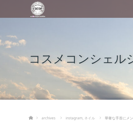
コスメコンシェルジ
ホーム
archives
instagram
,
ネイル
華奢な手首にメ