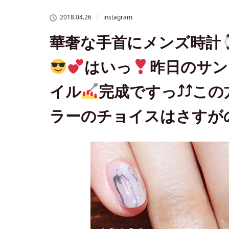
事でカラーのチョイスはさすがの～モーヴ
2018.04.26
instagram
華奢な手首にメンズ時計
はいっ
昨日のサン
イル
完成ですっ⤴⤴こ
ラーのチョイスはさすが