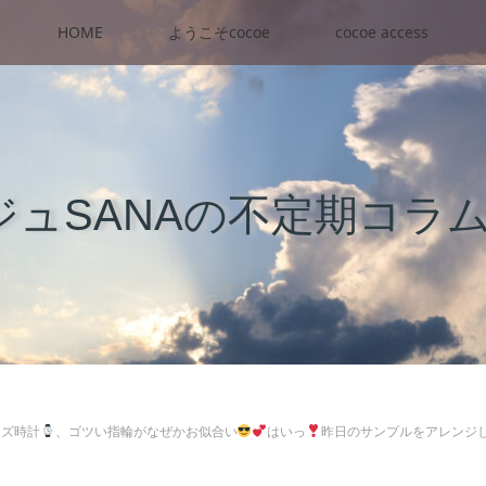
HOME
ようこそcocoe
cocoe access
ュSANAの不定期コラ
ンズ時計
、ゴツい指輪がなぜかお似合い
はいっ
昨日のサンプルをアレンジ