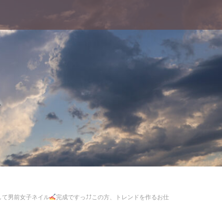
ム
して男前女子ネイル
完成ですっ⤴⤴この方、トレンドを作るお仕