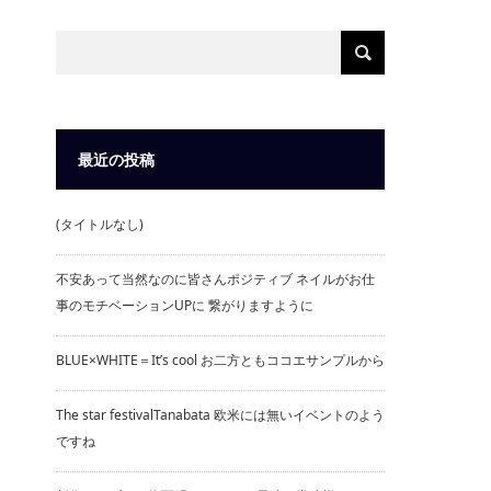
最近の投稿
(タイトルなし)
不安あって当然なのに皆さんポジティブ ネイルがお仕
事のモチベーションUPに 繋がりますように
BLUE×WHITE＝It’s cool お二方ともココエサンプルから
The star festivalTanabata 欧米には無いイベントのよう
ですね