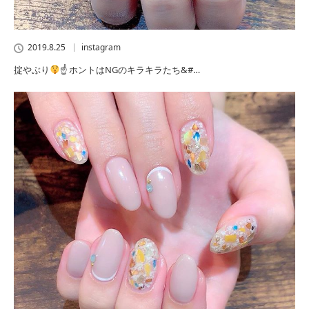
2019.8.25
instagram
掟やぶり
☝
ホントはNGのキラキラたち&#…