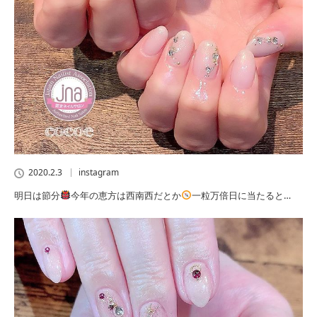
2020.2.3
instagram
明日は節分
今年の恵方は西南西だとか
一粒万倍日に当たると…