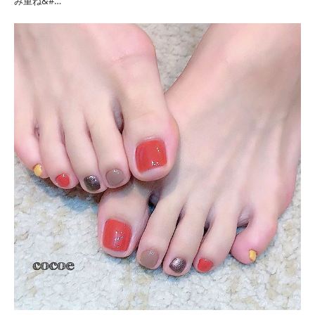
み重ね&#…