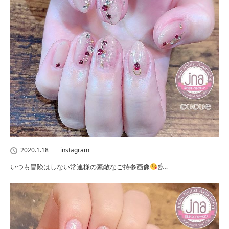
2020.1.18
instagram
いつも冒険はしない常連様の素敵なご持参画像
☝
…