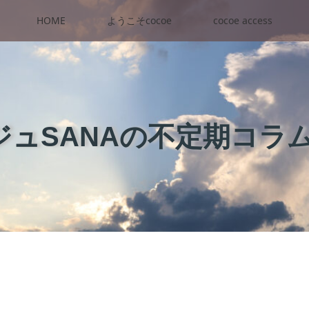
HOME
ようこそcocoe
cocoe access
ュSANAの不定期コラ