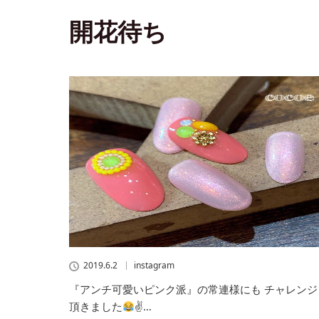
開花待ち
2019.6.2
instagram
『アンチ可愛いピンク派』の常連様にも チャレンジ
頂きました
✌…