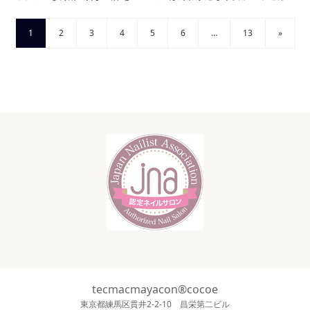
1
2
3
4
5
6
…
13
»
tecmacmayacon®cocoe
東京都練馬区貫井2-2-10 昌栄第二ビル