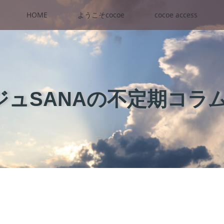
HOME
ようこそcocoe
cocoe access
ュSANAの不定期コラ