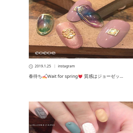
2019.1.25
instagram
春待ち
Wait for spring
質感はジョーゼッ…