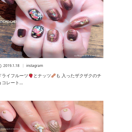
2019.1.18
instagram
ドライフルーツ
とナッツ
も 入ったザクザクのチ
ョコレート…