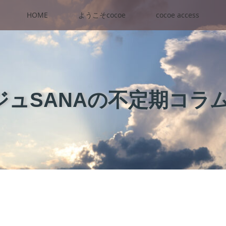
HOME
ようこそcocoe
cocoe access
ュSANAの不定期コラ