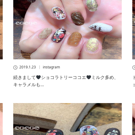
2019.1.23
instagram
続きまして
ショコラトリーココエ
ミルク多め、
キャラメルも…