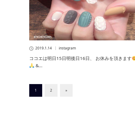
2019.1.14
instagram
ココエは明日15日明後日16日、 お休みを頂きます
&…
1
2
»