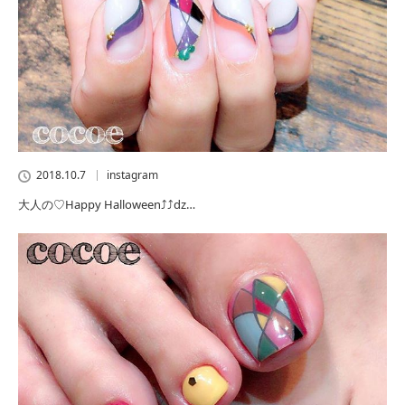
2018.10.7
instagram
大人の♡Happy Halloween⤴︎︎⤴︎︎ǳ…