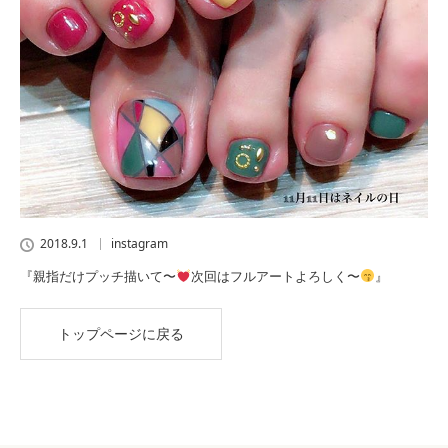
2018.9.1
instagram
『親指だけプッチ描いて〜
次回はフルアートよろしく〜
』
トップページに戻る