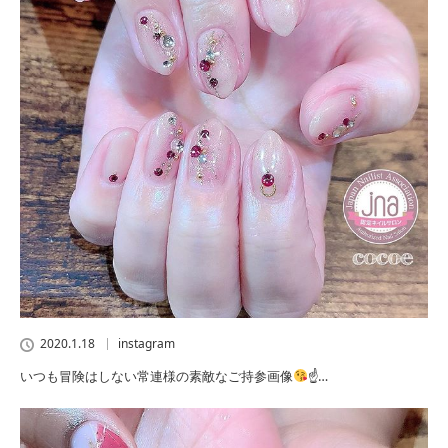
2020.1.18
instagram
いつも冒険はしない常連様の素敵なご持参画像
☝
…