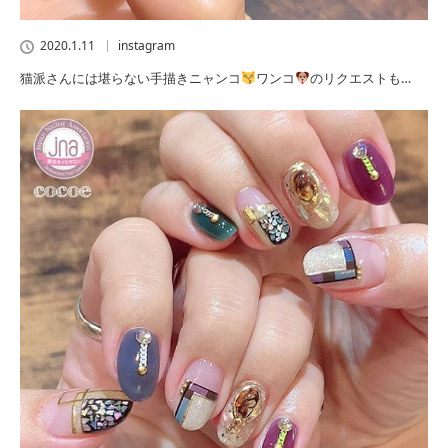
2020.1.11
instagram
猫派さんには堪らない手描きニャンコ
ワンコ
のリクエストも…