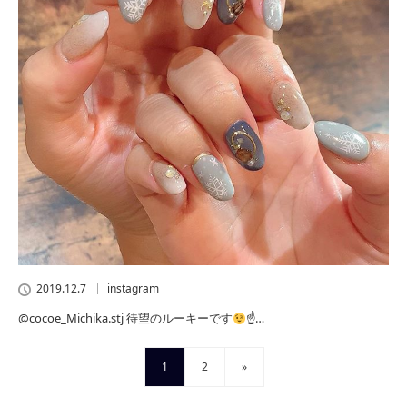
2019.12.7
instagram
@cocoe_Michika.stj 待望のルーキーです
☝…
1
2
»