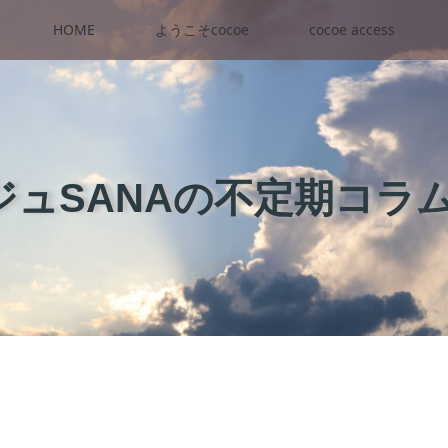
HOME
ようこそcocoe
cocoe access
ュSANAの不定期コラ