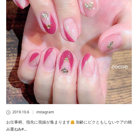
2019.10.6
instagram
お仕事柄、指先に視線が集まります
加齢にビクともしないケアの積
み重ね&#…