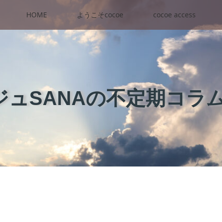
HOME
ようこそcocoe
cocoe access
ュSANAの不定期コラ