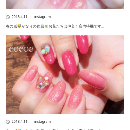
2018.4.11
instagram
春の嵐
かなりの強風
お花たちは仲良く店内待機です…
2018.4.11
instagram