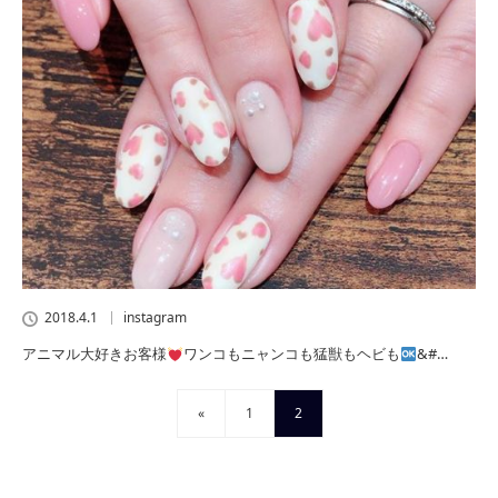
2018.4.1
instagram
アニマル大好きお客様
ワンコもニャンコも猛獣もヘビも
&#…
«
1
2